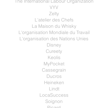
The International Labour Organization
VYV
Zelty
L'atelier des Chefs
La Maison du Whisky
L'organisation Mondiale du Travail
L'organisation des Nations Unies
Disney
Cureety
Keolis
MyPocket
Cassegrain
Ducros
Heineken
Lindt
LocaSuccess
Soignon
Picard