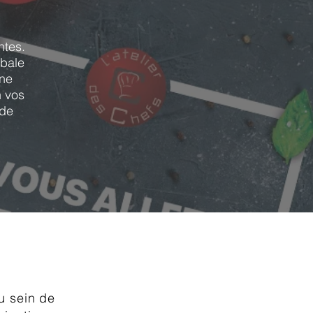
ntes.
obale
une
n vos
 de
u sein de