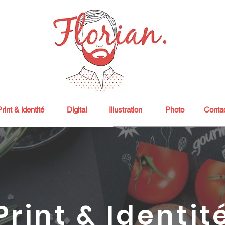
rint & identité
Digital
Illustration
Photo
Conta
Print &
Identit