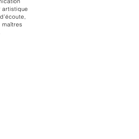
nication
 artistique
 d’écoute,
s maîtres
.