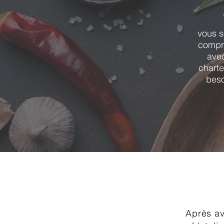
vous s
compre
avec
charte
beso
Après av